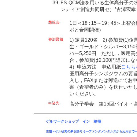
FS-QCM法を用いる生体高分子の
ンティア創造共同研セ）°古澤宏
懇親会
1日＜18 : 15～19 : 45
ポと合同開催）
参加要領
1) 定員120名 2) 参加費(1)
生・ゴールド・シルバー3,15
バー5,250円 ただし，医用
合，参加費は2,100円追加に
4）申込方法 申込用紙
こちら
医用高分子シンポジウムの要
入し，FAXまたは郵送にてお
書（希望者のみ）を送付いたし
いください。
申込先
高分子学会 第15回バイオ・
ゲルワークショップ イン 箱根
主題＝ゲル研究の夢を語ろう―ファンダメンタルズから応用まで