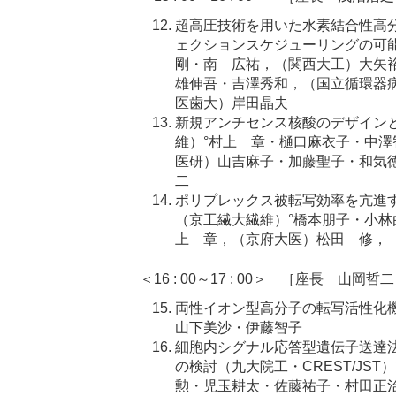
超高圧技術を用いた水素結合性高分
ェクションスケジューリングの可
剛・南 広祐，（関西大工）大矢
雄伸吾・吉澤秀和，（国立循環器
医歯大）岸田晶夫
新規アンチセンス核酸のデザイン
維）°村上 章・樋口麻衣子・中
医研）山吉麻子・加藤聖子・和気
二
ポリプレックス被転写効率を亢進
（京工繊大繊維）°橋本朋子・小
上 章，（京府大医）松田 修，
＜16 : 00～17 : 00＞ ［座長 山岡哲
両性イオン型高分子の転写活性化
山下美沙・伊藤智子
細胞内シグナル応答型遺伝子送達
の検討（九大院工・CREST/JS
勲・児玉耕太・佐藤祐子・村田正