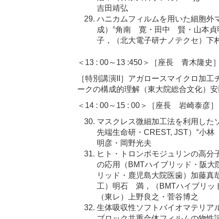
吉田靖弘
ハニカムフィルムを用いた細胞外
成）°角南 寛・田中 賢・山本貞明
子，（北大電子研ナノテクセ）下
＜13 : 00～13 :450＞［座長 青木隆史
［特別講演II］アガロースマイクロ加
ークの構成的理解（東大院総合文化）安
＜14 : 00～15 : 00＞［座長 岩崎泰彦］
マスクレス微細加工法を利用した
先端生命研・CREST, JST）°
明彦・岡野光夫
ヒト・トロンボモジュリンの高分
の応用（BMTハイブリッド・阪大
リッド・鹿児島大院医歯）加藤真哉
工）明石 満，（BMTハイブリッ
（東レ）上野良之・菅谷博之
生体吸収性ソフトバイオマテリアルとし
ブロック共重合体フィルムの物性評