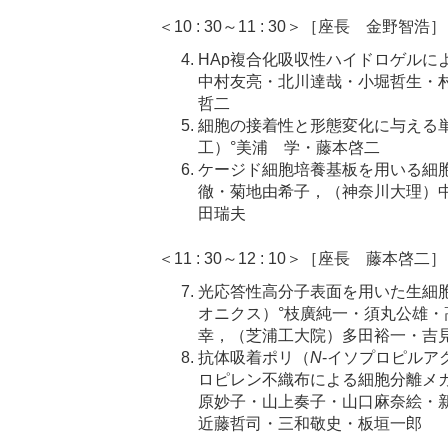
＜10 : 30～11 : 30＞［座長 金野智浩］
HAp複合化吸収性ハイドロゲルに
中村友亮・北川達哉・小堀哲生・
哲二
細胞の接着性と形態変化に与える
工）°美浦 学・藤本啓二
ケージド細胞培養基板を用いる細
徹・菊地由希子，（神奈川大理）
田瑞夫
＜11 : 30～12 : 10＞［座長 藤本啓二］
光応答性高分子表面を用いた生細
オニクス）°枝廣純一・須丸公雄
幸，（芝浦工大院）多田裕一・吉
抗体吸着ポリ（
N
-イソプロピルア
ロピレン不織布による細胞分離メ
原妙子・山上奏子・山口麻奈絵・
近藤哲司・三和敬史・板垣一郎