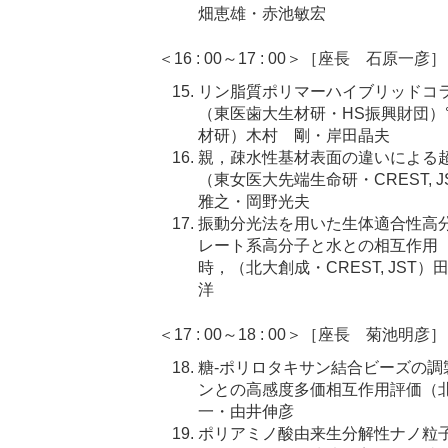
畑恵雄・赤池敏宏
＜16 : 00～17 : 00＞［座長 石原一彦］
リン脂質ポリマーハイブリッドコ
（東医歯大生材研・HS振興財団）°K
材研）木村 剛・岸田晶夫
親，疎水性基材表面の違いによる
（東女医大先端生命研・CREST, 
雅之・岡野光夫
振動分光法を用いた生体適合性高分
レート系高分子と水との相互作用
時，（北大創成・CREST, JS
洋
＜17 : 00～18 : 00＞［座長 菊池明彦］
糖-ポリロタキサン結合ビーズの
ンとの高感度多価相互作用評価（
一・由井伸彦
ポリアミノ酸由来生分解性ナノ粒