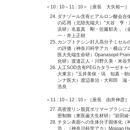
＜10 : 10～11 : 10＞［座長 大矢裕一］
ダナゾール含有ヒアルロン酸会合
の応用（北陸先端大）°大谷 亨
浜研）名嘉真 剛・佐藤郁夫，（
一・井上正樹
カンプトテシン封入高分子ミセル
の評価（神奈川科学アカ・横山プ
医大先端生命研）Opanasopit P
化研）渡邉正人・川野久美・米谷
人工SOD含有PEGカタラーゼキ
大東京）°玉井美保・塙 知真・
ンナ医大）渡辺泰治・大和田 滋
浩良
＜11 : 10～12 : 10＞［座長 由井伸彦］
高密度リン脂質ポリマーブラシに
密制御（東医歯大生材研）°岩田
チタン表面への生体分子固体化（
浩，（神奈川科学アカ）Mojgan H