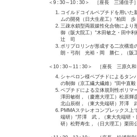
＜9 : 30～10 : 30＞ ［座長 三浦佳子
コイルドコイルペプチドを用いた
ムの開発（日大生産工）°柏田 歩
三疎水鎖型両親媒性化合物により
御（阪大院工）°木田敏之・田中
辻 司
ポリプロリンが形成する二次構造
朗・弓削 光裕・岡 勝仁，（阪
＜10 : 30～11 : 30＞ ［座長 三原久
シャペロン様ペプチドによるタン
の制御（京工繊大繊維）°田中直毅
ペプチドによる立体規則性ポリマ
澤田敏樹，（慶應大理工）松原輝
北山辰樹，（東大先端研）芹澤 
PMMAステレオコンプレックス上
端研）°芹澤 武，（東大先端研
研）松野寿生，（日大理工）栗田