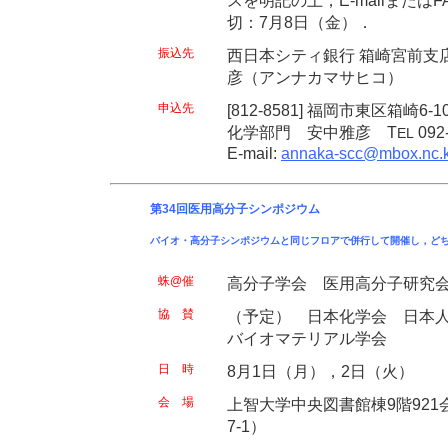
切：7月8日（金）．
振込先
西日本シティ銀行 箱崎宮前支店
彦（アンナカマサヒコ）
申込先
[812-8581] 福岡市東区箱崎
化学部門 安中雅彦 T
092
EL
E-mail:
annaka-scc@mbox.nc.k
第34回医用高分子シンポジウム
バイオ・高分子シンポジウムと同じフロアで併行して開催し，ど
蛛@催
高分子学会 医用高分子研究
協 賛
（予定） 日本化学会 日本
バイオマテリアル学会
日 時
8月1日（月），2日（火）
会 場
上智大学中央図書館棟9階92
7-1）