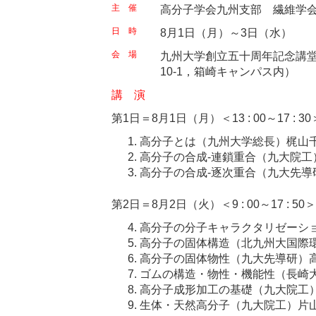
主 催
高分子学会九州支部 繊維学
日 時
8月1日（月）～3日（水）
会 場
九州大学創立五十周年記念講堂
10-1，箱崎キャンパス内）
講 演
第1日＝8月1日（月）＜13 : 00～17 : 30
高分子とは（九州大学総長）梶山
高分子の合成-連鎖重合（九大院工
高分子の合成-逐次重合（九大先導
第2日＝8月2日（火）＜9 : 00～17 : 50＞
高分子の分子キャラクタリゼーシ
高分子の固体構造（北九州大国際
高分子の固体物性（九大先導研）
ゴムの構造・物性・機能性（長崎
高分子成形加工の基礎（九大院工
生体・天然高分子（九大院工）片