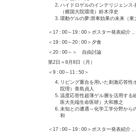
ハイドロゲルのインテリジェンス-
（横国大院環境）鈴木淳史
環動ゲルの夢:滑車効果の未来（東
＜17 : 00～19 : 00＞ポスター発表紹
＜19 : 00～20 : 00＞夕食
＜20 : 00～＞ 自由討論
第2日＝8月8日（月）
＜9 : 00～11 : 50＞
リビング重合を用いた刺激応答性
院理）青島貞人
温度応答性超薄ゲル層を活用する
医大先端生命医研）大和雅之
未知との遭遇～化学工学分野から
和
＜17 : 00～19 : 00＞ポスター発表紹