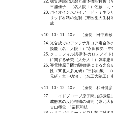
糖質薄膜の調製と生体機能解析（
三浦佳子，（名大院工）佐藤 元
バイオインスパイアード・ミネラ
リッド材料の創製（東医歯大生材
成
＜10 : 10～11 : 10＞ ［座長 田中直
光合成でのアンテナ系コア複合体
換能（名工大院工）°永田衞男・
クロロフィル誘導体-カロテノイ
に関する研究（大分大工）弦本忠
導電性原子間力顕微鏡による光合
性（東北大多元研）°三箇山毅，
元研）宮下徳治，（名工大院工）
＜11 : 10～12 : 10＞ ［座長 和田健
コロイドプローブ原子間力顕微鏡
成酵素の反応機構の研究（東北大
古山種俊・°栗原和枝
ヘリコバクター・ピロリ菌に対す