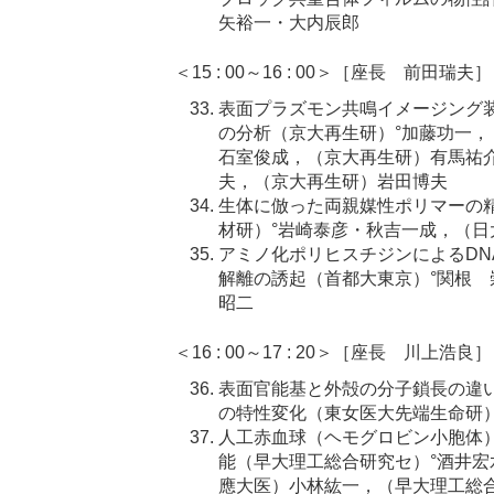
矢裕一・大内辰郎
＜15 : 00～16 : 00＞［座長 前田瑞夫］
表面プラズモン共鳴イメージング
の分析（京大再生研）°加藤功一
石室俊成，（京大再生研）有馬祐
夫，（京大再生研）岩田博夫
生体に倣った両親媒性ポリマーの
材研）°岩崎泰彦・秋吉一成，（
アミノ化ポリヒスチジンによるDN
解離の誘起（首都大東京）°関根
昭二
＜16 : 00～17 : 20＞［座長 川上浩良］
表面官能基と外殻の分子鎖長の違
の特性変化（東女医大先端生命研）
人工赤血球（ヘモグロビン小胞体
能（早大理工総合研究セ）°酒井
應大医）小林紘一，（早大理工総