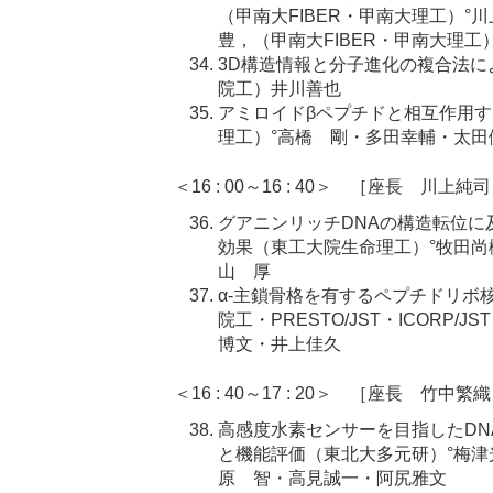
（甲南大FIBER・甲南大理工）°
豊，（甲南大FIBER・甲南大理工
3D構造情報と分子進化の複合法に
院工）井川善也
アミロイドβペプチドと相互作用す
理工）°高橋 剛・多田幸輔・太田
＜16 : 00～16 : 40＞ ［座長 川上純
グアニンリッチDNAの構造転位に
効果（東工大院生命理工）°牧田
山 厚
α-主鎖骨格を有するペプチドリボ
院工・PRESTO/JST・ICORP
博文・井上佳久
＜16 : 40～17 : 20＞ ［座長 竹中繁
高感度水素センサーを目指したDN
と機能評価（東北大多元研）°梅
原 智・高見誠一・阿尻雅文