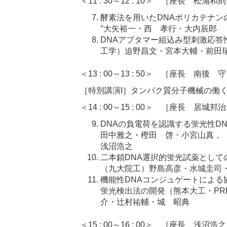
＜11 : 30～12 : 10＞ ［座長 松浦和
酵素法を用いたDNAポリカテナン
°大矢裕一・西 孝行・大内辰郎
DNAアプタマー組込み型刺激応答
工学）迫野昌文・宮本大輔・前田
＜13 : 00～13 : 50＞ ［座長 南後 
［特別講演I］タンパク質分子機械の働
＜14 : 00～15 : 00＞ ［座長 居城邦
DNAの負電荷を認識する蛍光性D
田中雅之・樫田 啓・小宮山真，（東
浅沼浩之
二本鎖DNA選択的蛍光試薬としての
（九大院工）野島高彦・水城圭司
機能性DNAコンジュゲートによる
蛍光検出法の開発（熊本大工・PRE
介・辻村祐輔・城 昭典
＜15 : 00～16 : 00＞ ［座長 浅沼浩