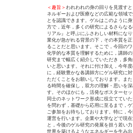
＜趣旨＞
われわれの身の回りを見渡すと
ネルギーおよび医療などの広範な領域で
とを認識できます。ゲルはこのように身
方で，近年，多くの研究によるさらなる
リアル』と呼ぶにふさわしい材料になり
業化が急がれる背景の下，その本質を正
ることだと思います。そこで，今回のワ
化学的な本質を理解するために，講師の
研究まで幅広く紹介していただき，多角
いと思います。それに付け加え，今年度
に，経験豊かな各講師方にゲル研究に対
ただくことをお願いしております。また
る時間を確保し，双方の理解・思いを深
す。そのほかにも，活発なポスターセッ
同士のネットワーク形成に役立てていた
を問わず，基礎から応用に至るまで，ゲ
ご参加をお待ちしております。特に，今
運営を行います。企業や大学などで現在
と，今後のゲル研究の発展を担う若い力
世界を築けるようなエネルギーを生み出