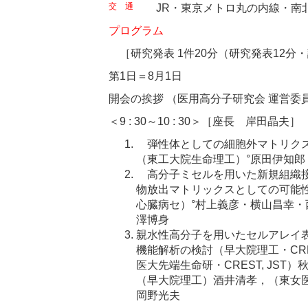
交 通
JR・東京メトロ丸の内線・南
プログラム
［研究発表 1件20分（研究発表12分
第1日＝8月1日
開会の挨拶 （医用高分子研究会 運営委
＜9 : 30～10 : 30＞［座長 岸田晶夫］
弾性体としての細胞外マトリクス
（東工大院生命理工）°原田伊知郎
高分子ミセルを用いた新規組織接
物放出マトリックスとしての可能
心臓病セ）°村上義彦・横山昌幸
澤博身
親水性高分子を用いたセルアレイ
機能解析の検討（早大院理工・CRE
医大先端生命研・CREST, JS
（早大院理工）酒井清孝，（東女医大
岡野光夫