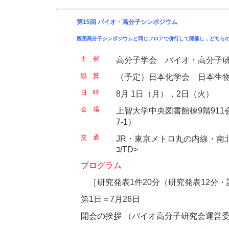
第15回 バイオ・高分子シンポジウム
医用高分子シンポジウムと同じフロアで併行して開催し，どちら
主 催
高分子学会 バイオ・高分子
協 賛
（予定）日本化学会 日本生
日 時
8月 1日（月），2日（火）
会 場
上智大学中央図書館棟9階91
7-1）
交 通
JR・東京メトロ丸の内線・南
ｺ/TD>
プログラム
［研究発表1件20分（研究発表12分・
第1日＝7月26日
開会の挨拶 （バイオ高分子研究会運営