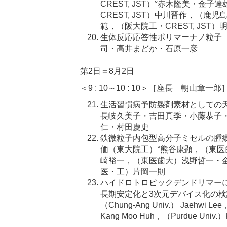
CREST, JST）°赤木隆美・金
CREST, JST）中川晋作，（鹿児島
範，（阪大院工・CREST, JST）
生体反応応答性ポリマーナノ粒子
司・高井まどか・石原一彦
第2日＝8月2日
＜9 : 10～10 : 10＞［座長 朝山章一郎
生活習慣病予防製剤素材としての
長岐久美子・吉田真季・小藤恭子
仁・村田慶史
鉄微粒子内包型高分子ミセルの腫瘍
価（東大院工）°熊谷康顕，（東
崎裕一，（東医歯大）浅野哲一・
医・工）片岡一則
ハイドロトロピックデンドリマー
長期安定化と3次元デバイス化の検
（Chung-Ang Univ.） Jaehwi Lee
Kang Moo Huh，（Purdue Univ.）K