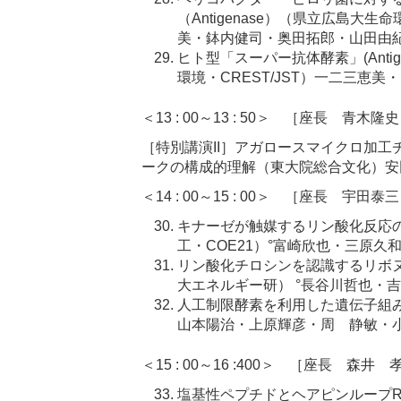
（Antigenase）（県立広島大生命
美・鉢内健司・奥田拓郎・山田由
ヒト型「スーパー抗体酵素」(Anti
環境・CREST/JST）一二三恵
＜13 : 00～13 : 50＞ ［座長 青木隆
［特別講演II］アガロースマイクロ加
ークの構成的理解（東大院総合文化）安
＜14 : 00～15 : 00＞ ［座長 宇田泰
キナーゼが触媒するリン酸化反応のin
工・COE21）°富崎欣也・三原久
リン酸化チロシンを認識するリボヌ
大エネルギー研） °長谷川哲也・
人工制限酵素を利用した遺伝子組
山本陽治・上原輝彦・周 静敏・
＜15 : 00～16 :400＞ ［座長 森井 
塩基性ペプチドとヘアピンループR