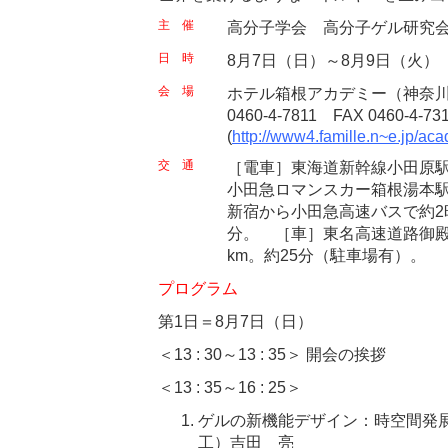
主 催
高分子学会 高分子ゲル研究
日 時
8月7日（日）～8月9日（火）
会 場
ホテル箱根アカデミー（神奈川県
0460-4-7811 FAX 0460-4-7
(
http://www4.famille.n~e.jp/ac
交 通
［電車］東海道新幹線小田原駅
小田急ロマンスカー箱根湯本駅
新宿から小田急高速バスで約2
分。 ［車］東名高速道路御殿場
km。約25分（駐車場有）。
プログラム
第1日＝8月7日（日）
＜13 : 30～13 : 35＞ 開会の挨拶
＜13 : 35～16 : 25＞
ゲルの新機能デザイン：時空間発
工）吉田 亮