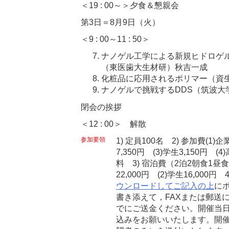
＜19 : 00～＞夕食＆懇親会
第3日＝8月9日（火）
＜9 : 00～11 : 50＞
ナノゲル工学による新規ヒドロゲ
（東医歯大生材研）秋吉一成
化粧品に応用されるポリマー（資
ナノゲルで挑戦するDDS（筑波大
閉会の挨拶
＜12 : 00＞ 解散
参加要領
1) 定員100名 2) 参加費(1)
7,350円 (3)学生3,150円
料 3) 宿泊費（2泊2朝食1昼
22,000円 (2)学生16,000
ウンロードしてご記入の上
に
書き添えて，FAXまたは郵送
でにご送金ください。開催当
込みをお願いいたします。開催