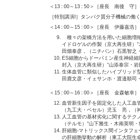
＜13 : 00～13 : 50＞［座長 南後 守］
［特別講演I］タンパク質分子機械の働
＜14 : 00～15 : 00＞［座長 伊藤嘉浩］
種々の架橋方法を用いた細胞増殖
イドロゲルの作製（京大再生研）
田畑泰彦，（ニチバン）石黒智之
ES細胞からドーパミン産生神経
封入（京大再生研）°山添泰宗・岩
生体血管に類似したハイブリッド
田鹿文彦・イェサンホ・渡邉順司
＜15 : 00～16 : 00＞［座長 金森敏幸］
血管新生因子を固定化した人工血
（九工大・ベセル）児玉 亮，（
人工血管の基材劣化に関するテク
（テルモ）°山下雅生・木南英明
肝細胞-マトリックス間インタフ
の肝細胞挙動の解析（東工大院生