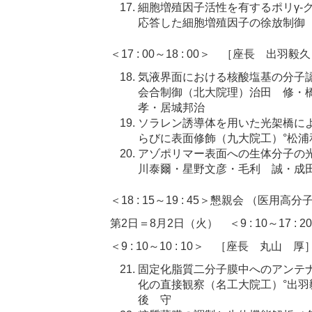
細胞増殖因子活性を有するポリγ-
応答した細胞増殖因子の徐放制御
＜17 : 00～18 : 00＞ ［座長 出羽毅
気液界面における核酸塩基の分子
会合制御（北大院理）治田 修・
孝・居城邦治
ソラレン誘導体を用いた光架橋によるN
らびに表面修飾（九大院工）°松
アゾポリマー表面への生体分子の
川泰爾・星野文彦・毛利 誠・成
＜18 : 15～19 : 45＞懇親会 （医
第2日＝8月2日（火） ＜9 : 10～17 : 2
＜9 : 10～10 : 10＞ ［座長 丸山 厚
固定化脂質二分子膜中へのアンテナ
化の直接観察（名工大院工）°出
後 守