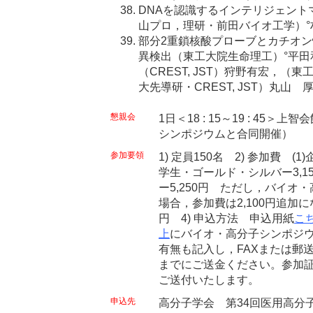
DNAを認識するインテリジェント
山プロ，理研・前田バイオ工学）°
部分2重鎖核酸プローブとカチオ
異検出（東工大院生命理工）°平
（CREST, JST）狩野有宏，
大先導研・CREST, JST）丸山 
懇親会
1日＜18 : 15～19 : 45
シンポジウムと合同開催）
参加要領
1) 定員150名 2) 参加費 (1
学生・ゴールド・シルバー3,1
ー5,250円 ただし，バイオ
場合，参加費は2,100円追加にな
円 4) 申込方法 申込用紙
こ
上
にバイオ・高分子シンポジ
有無も記入し，FAXまたは郵
までにご送金ください。参加
ご送付いたします。
申込先
高分子学会 第34回医用高分