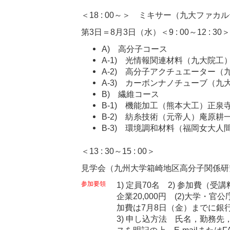
＜18 : 00～＞ ミキサー（九大ファカ
第3日＝8月3日（水）＜9 : 00～12 : 30＞
A) 高分子コース
A-1) 光情報関連材料（九大院工
A-2) 高分子アクチュエーター
A-3) カーボンナノチューブ（九
B) 繊維コース
B-1) 機能加工（熊本大工）正泉
B-2) 紡糸技術（元帝人）庵原耕
B-3) 環境調和材料（福岡女大人
＜13 : 30～15 : 00＞
見学会（九州大学箱崎地区高分子関係研
参加要領
1) 定員70名 2) 参加費（
企業20,000円 (2)大学・官公庁
加費は7月8日（金）までに
3) 申し込方法 氏名，勤務先，
スを明記の上，E-mailまたは