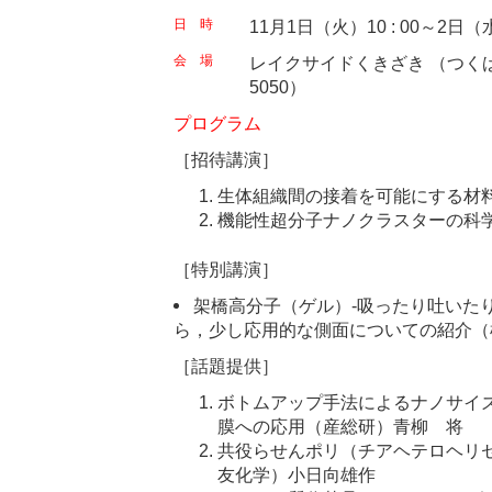
日 時
11月1日（火）10 : 00～2日（水）
会 場
レイクサイドくきざき （つくば市
5050）
プログラム
［招待講演］
生体組織間の接着を可能にする材
機能性超分子ナノクラスターの科
［特別講演］
架橋高分子（ゲル）-吸ったり吐いた
ら，少し応用的な側面についての紹介（
［話題提供］
ボトムアップ手法によるナノサイ
膜への応用（産総研）青柳 将
共役らせんポリ（チアヘテロヘリ
友化学）小日向雄作