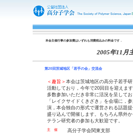
本会主催行事の参加費はいずれも消費税込みの料金です．
2005年11
第20回茨城地区「若手の会」交流会
＜趣旨＞
本会は茨城地区の高分子若手研
活動しており，今年で20回目を迎えま
多数参加いただき非常に活況を呈してお
「レイクサイドくきざき」を会場に，参
演，本会独自の形式で運営される話題提
盛り込んで開催します。もちろん県外か
テラン研究者の参加も大歓迎です。
主 催
高分子学会関東支部