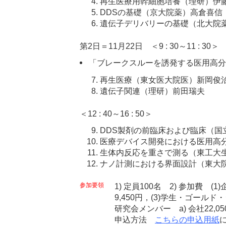
再生医療用幹細胞培養（理研）伊
DDSの基礎（京大院薬）高倉喜信
遺伝子デリバリーの基礎（北大院
第2日＝11月22日 ＜9 : 30～11 : 30＞
「ブレークスルーを誘発する医用高分
再生医療（東女医大院医）新岡俊
遺伝子関連（理研）前田瑞夫
＜12 : 40～16 : 50＞
DDS製剤の前臨床および臨床（国
医療デバイス開発における医用高
生体内反応を重さで測る（東工大
ナノ計測における界面設計（東大
参加要領
1) 定員100名 2) 参加費 (1
9,450円，(3)学生・ゴールド・
研究会メンバー a) 会社22,05
申込方法
こちらの申込用紙