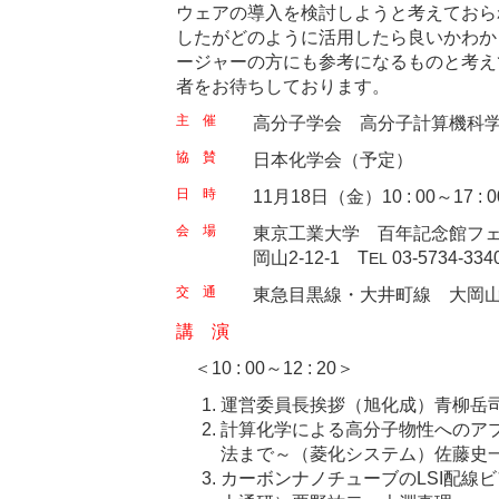
ウェアの導入を検討しようと考えておら
したがどのように活用したら良いかわか
ージャーの方にも参考になるものと考え
者をお待ちしております。
主 催
高分子学会 高分子計算機科
協 賛
日本化学会（予定）
日 時
11月18日（金）10 : 00～17 : 0
会 場
東京工業大学 百年記念館フ
岡山2-12-1 T
03-5734-33
EL
交 通
東急目黒線・大井町線 大岡山
講 演
＜10 : 00～12 : 20＞
運営委員長挨拶（旭化成）青柳岳
計算化学による高分子物性へのア
法まで～（菱化システム）佐藤史
カーボンナノチューブのLSI配線