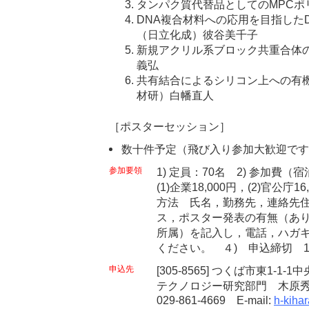
タンパク質代替品としてのMPCポ
DNA複合材料への応用を目指した
（日立化成）彼谷美千子
新規アクリル系ブロック共重合体
義弘
共有結合によるシリコン上への有
材研）白幡直人
［ポスターセッション］
数十件予定（飛び入り参加大歓迎です
参加要領
1) 定員：70名 2) 参加
(1)企業18,000円，(2)官公庁16
方法 氏名，勤務先，連絡先住所
ス，ポスター発表の有無（あ
所属）を記入し，電話，ハガキ，
ください。 ４) 申込締切 1
申込先
[305-8565] つくば市東1-
テクノロジー研究部門 木原秀
029-861-4669 E-mail:
h-kihar