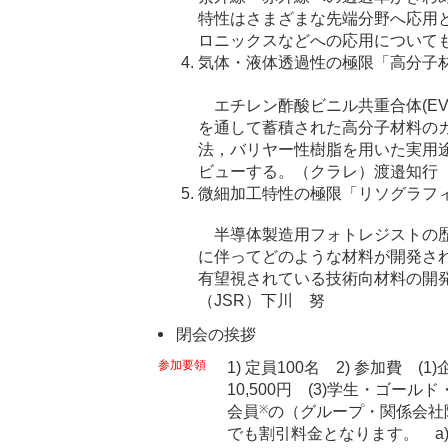
特性はさまざまな先端分野へ応用
ロニックスなどへの応用について
気体・液体透過性の極限「高分子
エチレン酢酸ビニル共重合体(EV
を通して蓄積された高分子材料の
法，バリヤー性樹脂を用いた実用
ビューする。（クラレ）渡邉知行
微細加工特性の極限「リソグラフ
半導体製造用フォトレジストの歴
に伴ってどのような材料が開発さ
有望視されている技術向材料の開
（JSR）下川 努
閉会の挨拶
参加要領
1) 定員100名 2) 参加費 (1
10,500円 (3)学生・ゴールド
会員
の（グループ・関係会社
※
でも割引料金となります。 a) 企