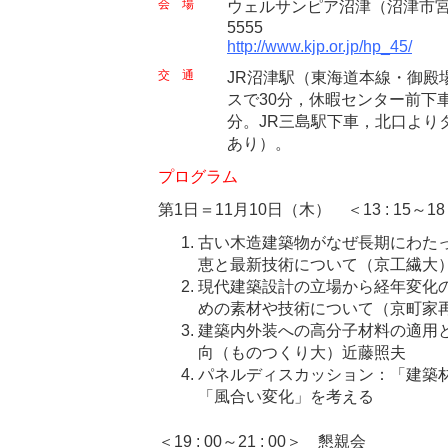
会 場
ウェルサンピア沼津（沼津市宮本
5555
http://www.kjp.or.jp/hp_45/
交 通
JR沼津駅（東海道本線・御殿
スで30分，休暇センター前下
分。JR三島駅下車，北口より
あり）。
プログラム
第1日＝11月10日（木） ＜13 : 15～18 
古い木造建築物がなぜ長期にわた
恵と最新技術について（京工繊大
現代建築設計の立場から経年変化
めの素材や技術について（京町家
建築内外装への高分子材料の適用
向（ものつくり大）近藤照夫
パネルディスカッション：「建築
「風合い変化」を考える
＜19 : 00～21 : 00＞ 懇親会