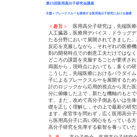
第23回医用高分子研究会講座
主題＝ブレークスルーを誘発する医用高分子研究における基礎
＜趣旨＞
医用高分子研究は，先端医療
人工臓器，医療用デバイス，ドラッグデ
たる分野において展開されてきました。
反応を克服しながら，それぞれの医療機
剤の開発時点での創意工夫だけではなく
どころの課題を克服することが要求され
両面から，現時点においても，多くの研
こうした，先端医療におけるパラダイム
子によるブレークスルーを展開するため
計のロジックから応用的視点から見た医
分に俯瞰した上で，新たな機軸のもとで
す。また，改めて高分子側あるいは生体
礎を正しく理解し，その上で最新の研究
ます。産官学を問わず，広く医用高分子
ら医用高分子に高い関心をもっている方
高分子研究を先導する叡智を養っていた
主 催