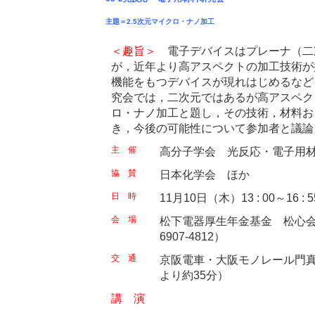
主題＝2.5次元マイクロ・ナノ加工
＜趣旨＞
電子デバイスはプレーナ（二
が，近年より高アスペクトの加工技術が
機能をもつデバイスが現れはじめるなど
究会では，二次元ではあるが高アスペクト
ロ・ナノ加工と題し，その技術，材料お
き，今後の可能性について参加者と議論
主 催
高分子学会 光反応・電子用
協 賛
日本化学会 ほか
日 時
11月10日（木）13 : 00～16 : 5
会 場
松下電器厚生年金基金 松心会館
6907-4812）
交 通
京阪電車・大阪モノレール門真
より約35分）
講 演