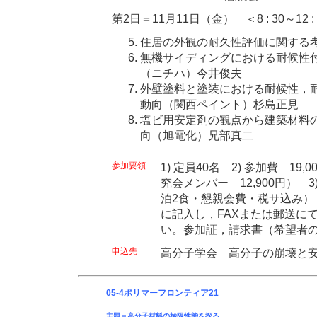
第2日＝11月11日（金） ＜8 : 30～12 :
住居の外観の耐久性評価に関する
無機サイディングにおける耐候性
（ニチハ）今井俊夫
外壁塗料と塗装における耐候性，
動向（関西ペイント）杉島正見
塩ビ用安定剤の観点から建築材料
向（旭電化）兄部真二
参加要領
1) 定員40名 2) 参加費 1
究会メンバー 12,900円） 3
泊2食・懇親会費・税サ込み）
に記入し，FAXまたは郵送にて
い。参加証，請求書（希望者
申込先
高分子学会 高分子の崩壊と安定
05-4ポリマーフロンティア21
主題＝高分子材料の極限性能を探る