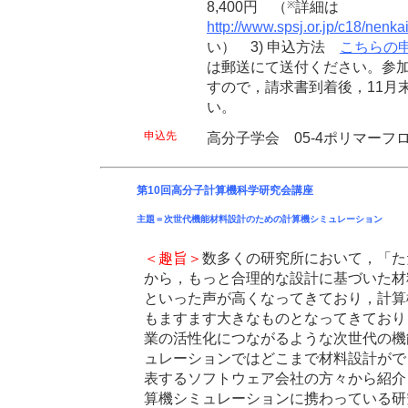
8,400円 （
詳細は
※
http://www.spsj.or.jp/c18/nenka
い） 3) 申込方法
こちらの
は郵送にて送付ください。参
すので，請求書到着後，11月
い。
申込先
高分子学会 05-4ポリマーフ
第10回高分子計算機科学研究会講座
主題＝次世代機能材料設計のための計算機シミュレーション
＜趣旨＞
数多くの研究所において，「た
から，もっと合理的な設計に基づいた材
といった声が高くなってきており，計算
もますます大きなものとなってきており
業の活性化につながるような次世代の機
ュレーションではどこまで材料設計がで
表するソフトウェア会社の方々から紹介
算機シミュレーションに携わっている研