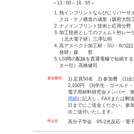
＜13 : 00～16 : 55＞
熱インプリントならびにリバーサ
クロ・ナノ構造の成形（阪府大院
ナノインプリント技術と応用分野
加工技術としてのフェムト秒レー
（北大電子研）三澤弘明
高アスペクト加工材：SU－8の設
発研）森 哲
LSI間の配線を貫通電極で短縮す
ター社）高橋健司
参加要領
1) 定員50名 2) 参加費 (1)
2,100円 (3)学生・ゴールド・
電子用材料研究会メンバー 無
用紙
に記入し，FAXまたは郵
日までにご送金ください。参
次ご送付いたします。
申込先
高分子学会 05-2光反応・電