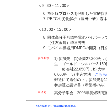
＜9 : 30～11 : 30＞
放射線プロセスを利用した電解質
PEFCの劣化解析（豊田中研）森
＜13 : 00～15 : 00＞
固体高分子形燃料電池バイポーラ
（住友金属）樽谷芳男
モバイル機器用DMFCの開発（日
参加要領
1) 参加費 (1)企業27,300円，
生・ゴールド・シルバー3,15
ー a) 会社22,050円，b) 大
6,000円 3) 申込方法
こちら
郵送にて送付の上，参加費を1
参加証と請求書（希望者のみ
申込先
高分子学会 2005年度燃料電
05-2光反応・電子用材料研究会