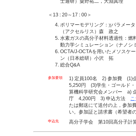
士通研）粟野祐二，大淵真理
＜13 : 20～17 : 00＞
ポリマーモデリング：χパラメー
（アクセルリス）森 政之
水素ガスの高分子材料透過性：燃
動力学シミュレーション（ナノシ
OCTA/J-OCTAを用いたメソ
ン（日本総研）小沢 拓
総合Q&A
参加要領
1) 定員100名 2) 参加費 (1
5,250円 (3)学生・ゴールド・
算機科学研究会メンバー a) 企業
庁 4,200円 3) 申込方法
こ
たは郵送にて送付の上，参加費
い。参加証と請求書（希望者
申込先
高分子学会 第10回高分子計