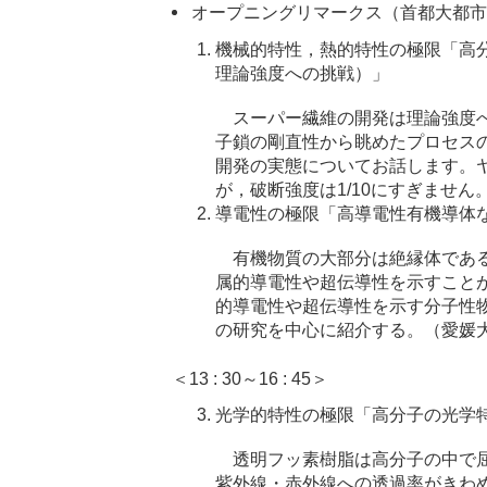
オープニングリマークス（首都大都市
機械的特性，熱的特性の極限「高
理論強度への挑戦）」
スーパー繊維の開発は理論強度へ
子鎖の剛直性から眺めたプロセス
開発の実態についてお話します。
が，破断強度は1/10にすぎませ
導電性の極限「高導電性有機導体
有機物質の大部分は絶縁体である
属的導電性や超伝導性を示すこと
的導電性や超伝導性を示す分子性
の研究を中心に紹介する。（愛媛
＜13 : 30～16 : 45＞
光学的特性の極限「高分子の光学
透明フッ素樹脂は高分子の中で屈
紫外線・赤外線への透過率がきわ