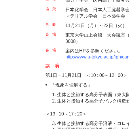
高分子学会 医用高分子研究
協 賛
日本化学会 日本人工臓器学
マテリアル学会 日本薬学会
日 時
11月21日（月）～22日（火）
会 場
東京大学山上会館 大会議室（東京都
3008）
会 場
案内はHPを参照ください。
http://www.u-tokyo.ac.jp/jpn/c
講 演
第1日＝11月21日 ＜10 : 00～12 : 00＞
「現象を理解する」
生体と接触する高分子表面（東大
生体と接触する高分子バルク構造
＜13 : 10～17 : 20＞
生体と接触する高分子溶液・コロ