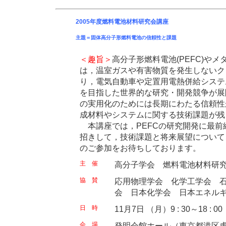
2005年度燃料電池材料研究会講座
主題＝固体高分子形燃料電池の信頼性と課題
＜趣旨＞
高分子形燃料電池(PEFC)やメ
は，温室ガスや有害物質を発生しないク
り，電気自動車や定置用電熱併給システ
を目指した世界的な研究・開発競争が展開
の実用化のためには長期にわたる信頼性
成材料やシステムに関する技術課題が残
本講座では，PEFCの研究開発に最前
招きして，技術課題と将来展望について
のご参加をお待ちしております。
主 催
高分子学会 燃料電池材料研
協 賛
応用物理学会 化学工学会 
会 日本化学会 日本エネル
日 時
11月7日 （月）9 : 30～18 : 00
会 場
発明会館ホール（東京都港区虎ノ