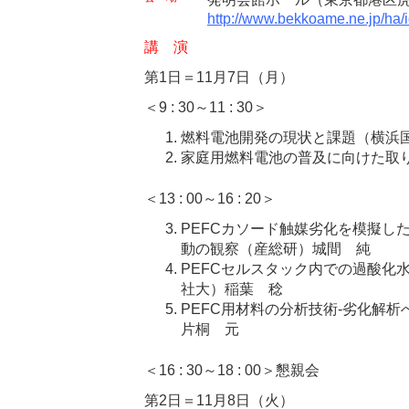
http://www.bekkoame.ne.jp/ha/
講 演
第1日＝11月7日（月）
＜9 : 30～11 : 30＞
燃料電池開発の現状と課題（横浜
家庭用燃料電池の普及に向けた取
＜13 : 00～16 : 20＞
PEFCカソード触媒劣化を模擬し
動の観察（産総研）城間 純
PEFCセルスタック内での過酸化
社大）稲葉 稔
PEFC用材料の分析技術-劣化解
片桐 元
＜16 : 30～18 : 00＞懇親会
第2日＝11月8日（火）