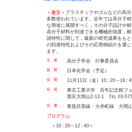
＜趣旨＞
プラスチックやゴムなどの高分
多数使われています。近年では高分子材
な用途に展開すべく，その分子設計や材
高分子材料が到達できる機械的強度，耐
諸特性に関して，最新の研究成果をもと
の到達特性およびその応用例紹介を通じ
ます。
主 催
高分子学会 行事委員会
協 賛
日本化学会（予定）
会 期
11月11日（金）10 : 20～16 : 4
会 場
東京工業大学 百年記念館フェ
黒区大岡山2-12-1 T
03-57
EL
交 通
東急目黒線・大井町線 大岡山
プログラム
＜10 : 20～12 : 40＞