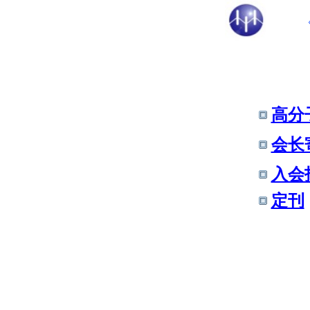
高分
会长
入会
定刊