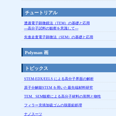
チュートリアル
透過電子顕微鏡法（TEM）の基礎と応用
―高分子試料の観察を意識して―
先進走査電子顕微法（SEM）の基礎と応用
Polyman 画
トピックス
STEM-EDX/EELS による高分子界面の解析
原子分解能STEM を用いた最先端材料研究
TEM、SEM観察による高分子材料の形態と物性
フィラー充填加硫ゴムの脱亜鉛処理
ナノスーツ