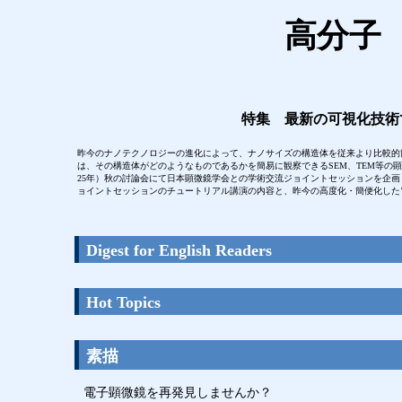
高分子 V
特集 最新の可視化技術で
昨今のナノテクノロジーの進化によって、ナノサイズの構造体を従来より比較的
は、その構造体がどのようなものであるかを簡易に観察できるSEM、TEM等の
25年）秋の討論会にて日本顕微鏡学会との学術交流ジョイントセッションを企
ョイントセッションのチュートリアル講演の内容と、昨今の高度化・簡便化した
Digest for English Readers
Hot Topics
素描
電子顕微鏡を再発見しませんか？