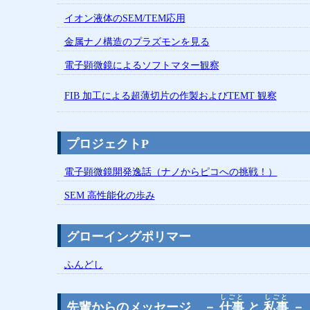
イオン液体のSEM/TEM応用
金属ナノ構造のプラズモンを見る
電子顕微鏡によるソフトマター観察
FIB 加工による超薄切片の作製およびTEMT 観察
プロジェクトP
電子顕微鏡開発逸話（ナノからピコへの挑戦！）
SEM 高性能化の歩み
グローイングポリマー
ふんどし
しごと
しごと
先輩からのメッセージ －
仕事
と
私事
－