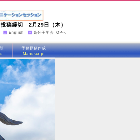
投稿締切 2月29日（木）
English
高分子学会TOPへ
領
予稿原稿作成
rs
Manuscript