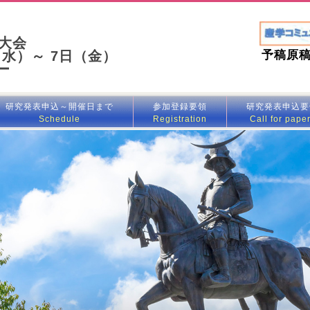
大会
予稿原稿
（水）～ 7日（金）
ー
研究発表申込～開催日まで
参加登録要領
研究発表申込要
Schedule
Registration
Call for pape