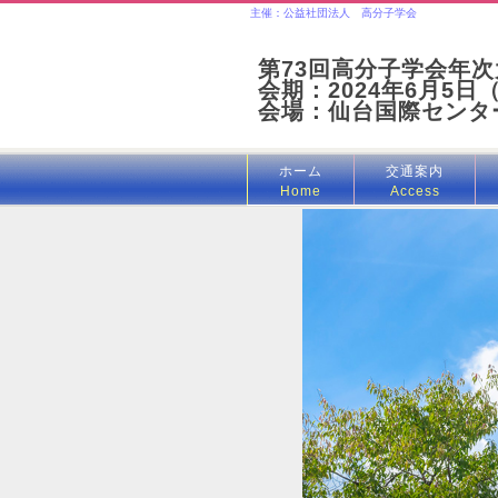
主催：公益社団法人 高分子学会
第73回高分子学会年次
会期：2024年6月5日
会場：仙台国際センタ
ホーム
交通案内
Home
Access