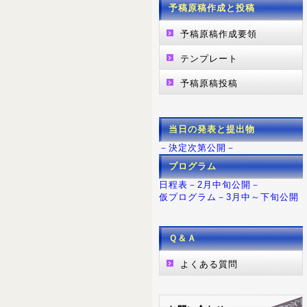
予稿原稿作成と投稿
予稿原稿作成要領
テンプレート
予稿原稿投稿
当日の発表と提出物
－決定次第公開－
プログラム
日程表－2月中旬公開－
仮プログラム－3月中～下旬公開
Ｑ＆Ａ
よくある質問