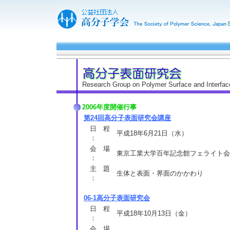
Research Group on Polymer Surface and Interfac
2006年度開催行事
第24回高分子表面研究会講座
日 程
平成18年6月21日（水）
：
会 場
東京工業大学百年記念館フェライト会
：
主 題
生体と表面・界面のかかわり
：
06-1高分子表面研究会
日 程
平成18年10月13日（金）
：
会 場