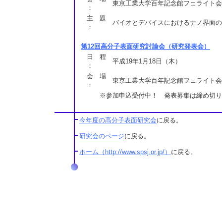
東京工業大学百年記念館フェライト会
：
主 題
バイオとデバイスにおけるナノ界面の
：
第12回高分子表面研究討論会（研究発表会）
日 程
平成19年1月18日（木）
：
会 場
東京工業大学百年記念館フェライト会
：
※参加申込受付中！ 発表募集は締め切り
今年度の高分子表面研究会
に戻る。
研究会のページ
に戻る。
ホーム（http://www.spsj.or.jp/）
に戻る。