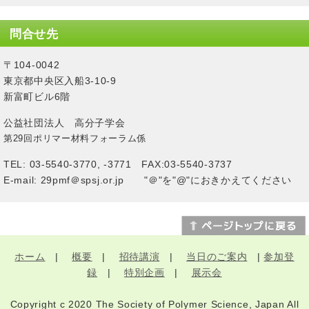
問合せ先
〒104-0042
東京都中央区入船3-10-9
新富町ビル6階
公益社団法人 高分子学会
第29回ポリマー材料フォーラム係
TEL: 03-5540-3770, -3771 FAX:03-5540-3737
E-mail: 29pmf＠spsj.or.jp "＠"を"@"におきかえてください
ホーム
|
概要
|
招待講演
|
当日のご案内
|
参加登
録
|
特別企画
|
展示会
Copyright c 2020 The Society of Polymer Science, Japan All