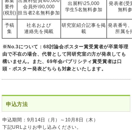
募集
出展料会員\60,000
出展料\25,000
発表者(受
要件
会員外\90,000
学生5名無料参加
無料
(税別)
担当者2名無料参加
予稿
社名および
研究室紹介記事を掲
発表番号
集
連絡先を掲載
載
所属を
※No.3について：68討論会ポスター賞受賞者が卒業等理
由で不在の場合、代替として同研究室の方が発表しても
構いません。また、69年会パブリシティ賞受賞者は口
頭・ポスター発表どちらも対象といたします。
申込方法
申込期間：9月14日（月）～10月8日（木）
下記URLよりお申し込みください。