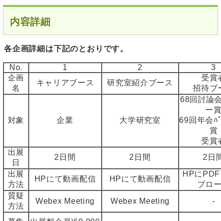
内容詳細
各企画詳細は下記のとおりです。
No.
1
2
3
企画
受賞
キャリアブース
研究室紹介ブース
名
招待ブ
68回討論
ー
対象
企業
大学研究室
69回年会ﾊﾟ
賞
受賞
出展
2日間
2日間
2日
日
出展
HPにPD
HPにて動画配信
HPにて動画配信
方法
プロ
質疑
Webex Meeting
Webex Meeting
-
方法